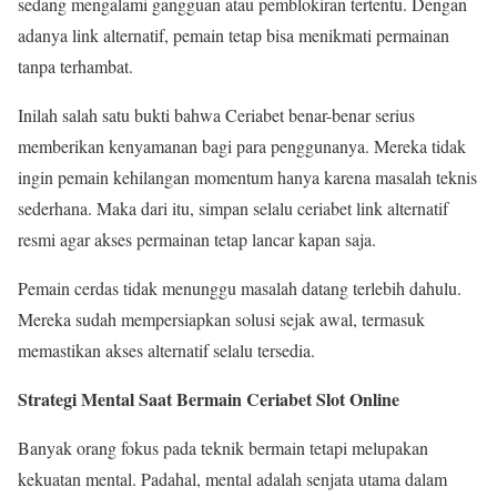
sedang mengalami gangguan atau pemblokiran tertentu. Dengan
adanya link alternatif, pemain tetap bisa menikmati permainan
tanpa terhambat.
Inilah salah satu bukti bahwa Ceriabet benar-benar serius
memberikan kenyamanan bagi para penggunanya. Mereka tidak
ingin pemain kehilangan momentum hanya karena masalah teknis
sederhana. Maka dari itu, simpan selalu ceriabet link alternatif
resmi agar akses permainan tetap lancar kapan saja.
Pemain cerdas tidak menunggu masalah datang terlebih dahulu.
Mereka sudah mempersiapkan solusi sejak awal, termasuk
memastikan akses alternatif selalu tersedia.
Strategi Mental Saat Bermain Ceriabet Slot Online
Banyak orang fokus pada teknik bermain tetapi melupakan
kekuatan mental. Padahal, mental adalah senjata utama dalam