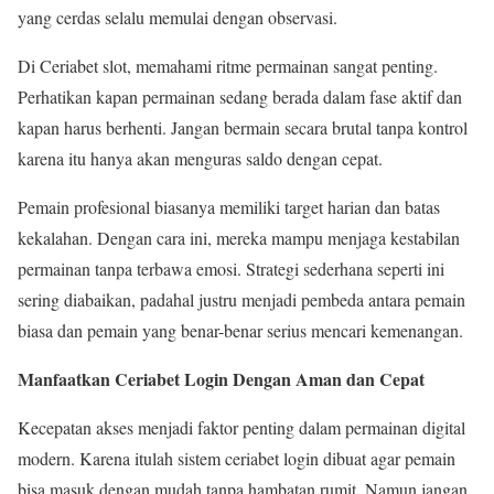
yang cerdas selalu memulai dengan observasi.
Di Ceriabet slot, memahami ritme permainan sangat penting.
Perhatikan kapan permainan sedang berada dalam fase aktif dan
kapan harus berhenti. Jangan bermain secara brutal tanpa kontrol
karena itu hanya akan menguras saldo dengan cepat.
Pemain profesional biasanya memiliki target harian dan batas
kekalahan. Dengan cara ini, mereka mampu menjaga kestabilan
permainan tanpa terbawa emosi. Strategi sederhana seperti ini
sering diabaikan, padahal justru menjadi pembeda antara pemain
biasa dan pemain yang benar-benar serius mencari kemenangan.
Manfaatkan Ceriabet Login Dengan Aman dan Cepat
Kecepatan akses menjadi faktor penting dalam permainan digital
modern. Karena itulah sistem ceriabet login dibuat agar pemain
bisa masuk dengan mudah tanpa hambatan rumit. Namun jangan